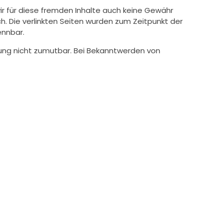
wir für diese fremden Inhalte auch keine Gewähr
ich. Die verlinkten Seiten wurden zum Zeitpunkt der
ennbar.
tzung nicht zumutbar. Bei Bekanntwerden von
Die Vervielfältigung, Bearbeitung, Verbreitung und jede Art
 bzw. Erstellers. Downloads und Kopien dieser Seite sind
besondere werden Inhalte Dritter als solche
sprechenden Hinweis. Bei Bekanntwerden von