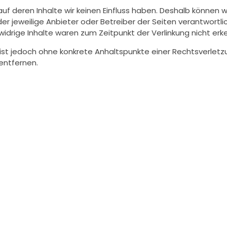
auf deren Inhalte wir keinen Einfluss haben. Deshalb können 
 der jeweilige Anbieter oder Betreiber der Seiten verantwortl
idrige Inhalte waren zum Zeitpunkt der Verlinkung nicht erk
en ist jedoch ohne konkrete Anhaltspunkte einer Rechtsverle
entfernen.
 auf diesen Seiten unterliegen dem deutschen Urheberrecht. 
edürfen der schriftlichen Zustimmung des jeweiligen Autors
tet.
stellt wurden, werden die Urheberrechte Dritter beachtet. Ins
chtsverletzung aufmerksam werden, bitten wir um einen ent
d entfernen.