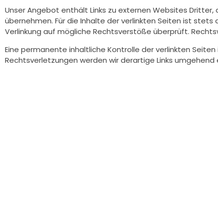
Unser Angebot enthält Links zu externen Websites Dritter, 
übernehmen. Für die Inhalte der verlinkten Seiten ist stets
Verlinkung auf mögliche Rechtsverstöße überprüft. Rechtsw
Eine permanente inhaltliche Kontrolle der verlinkten Seit
Rechtsverletzungen werden wir derartige Links umgehend 
Urheberrecht
Die durch die Seitenbetreiber erstellten Inhalte und Werke
der Verwertung außerhalb der Grenzen des Urheberrechtes b
nur für den privaten, nicht kommerziellen Gebrauch gestat
Soweit die Inhalte auf dieser Seite nicht vom Betreiber er
gekennzeichnet. Sollten Sie trotzdem auf eine Urheberre
Rechtsverletzungen werden wir derartige Inhalte umgehen